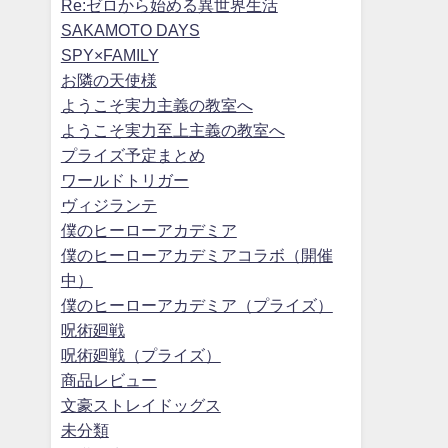
Re:ゼロから始める異世界生活
SAKAMOTO DAYS
SPY×FAMILY
お隣の天使様
ようこそ実力主義の教室へ
ようこそ実力至上主義の教室へ
プライズ予定まとめ
ワールドトリガー
ヴィジランテ
僕のヒーローアカデミア
僕のヒーローアカデミアコラボ（開催
中）
僕のヒーローアカデミア（プライズ）
呪術廻戦
呪術廻戦（プライズ）
商品レビュー
文豪ストレイドッグス
未分類