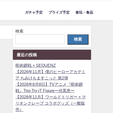
ガチャ予定
プライズ予定
食玩・食品
検索
検索
最近の投稿
呪術廻戦 × SEQUENZ
【2026年11月】僕のヒーローアカデミ
ア ちみけもますこっと 第2弾
【2026年8月8日】TVアニメ『呪術廻
戦』Trio-Try-iT Figureー伏黒恵ー
【2026年11月】ワールドトリガー × マ
リオンクレープ コラボグッズ（一般販
売）