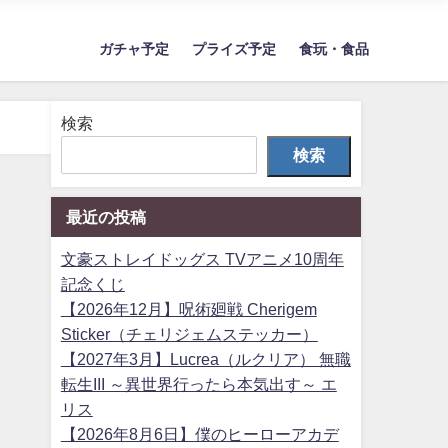
ガチャ予定
プライズ予定
食玩・食品
検索
検索
最近の投稿
文豪ストレイドッグス TVアニメ10周年
記念くじ
【2026年12月】呪術廻戦 Cherigem
Sticker（チェリジェムステッカー）
【2027年3月】Lucrea（ルクリア） 無職
転生III ～異世界行ったら本気出す～ エ
リス
【2026年8月6日】僕のヒーローアカデ