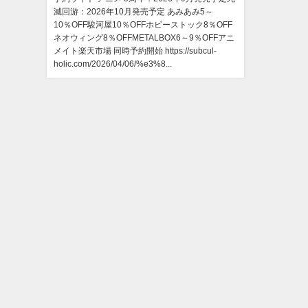
滅回游：2026年10月発売予定 あみあみ5～
10％OFF駿河屋10％OFFホビーストック8％OFF
ネオウィング8％OFFMETALBOX6～9％OFFアニ
メイト楽天市場 同時予約開始 https://subcul-
holic.com/2026/04/06/%e3%8...