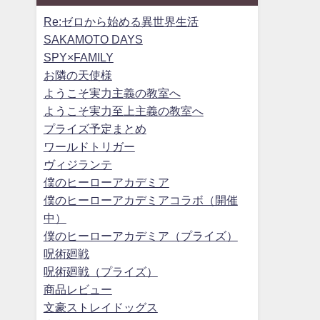
Re:ゼロから始める異世界生活
SAKAMOTO DAYS
SPY×FAMILY
お隣の天使様
ようこそ実力主義の教室へ
ようこそ実力至上主義の教室へ
プライズ予定まとめ
ワールドトリガー
ヴィジランテ
僕のヒーローアカデミア
僕のヒーローアカデミアコラボ（開催
中）
僕のヒーローアカデミア（プライズ）
呪術廻戦
呪術廻戦（プライズ）
商品レビュー
文豪ストレイドッグス