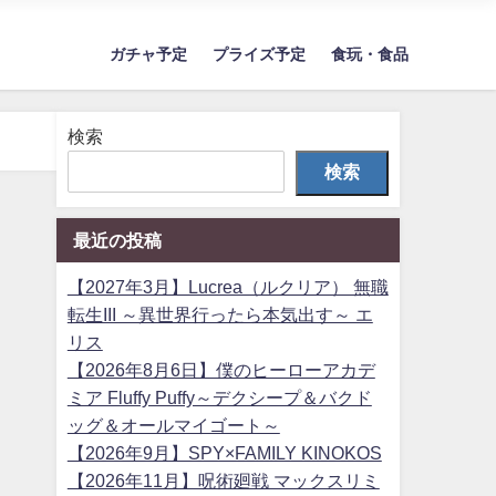
ガチャ予定
プライズ予定
食玩・食品
検索
検索
最近の投稿
【2027年3月】Lucrea（ルクリア） 無職
転生III ～異世界行ったら本気出す～ エ
リス
【2026年8月6日】僕のヒーローアカデ
ミア Fluffy Puffy～デクシープ＆バクド
ッグ＆オールマイゴート～
【2026年9月】SPY×FAMILY KINOKOS
【2026年11月】呪術廻戦 マックスリミ