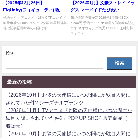
【2025年12月26日】
【2026年1月】文豪ストレイドッ
FigUnity(フィギュニティ) 呪術
グス マーメイドたぴぬい
廻戦 懐玉・玉折
予約サイト アニメイト25％OFFコレイズ
商品情報 発売予定2026年1月価格BOX
楽天市場Yahooショッピング駿河屋割引率
8,800円 予約サイト ★確認次第随時追記し
等は記事更新時点の内容です...
ます ネオウィング楽天12％OFF送料無料
ネオウィ...
検索
検索
最近の投稿
【2026年10月】お隣の天使様にいつの間にか駄目人間に
されていた件2 シーズナルプランツ
【2026年11月】TVアニメ『お隣の天使様にいつの間にか
駄目人間にされていた件2』POP UP SHOP 販売商品（一
般販売）
【2026年10月】お隣の天使様にいつの間にか駄目人間に