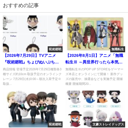
おすすめの記事
呪術廻戦
無職転生
【2026年7月29日】TVアニメ
【2026年8月1日】アニメ「無職
『呪術廻戦』ちょぴぬいぷち
転生Ⅲ ～異世界行ったら本気だ
⑦・⑧
す～」ポップアップストア in ゲ
商品情報 登場予定2026年7月29日種類各3
無職転生ⅢのPOP UP STOREをゲーマー
種サイズ約10cm 取扱予定のオンラインク
ズ本店とオンラインにて開催！ 新作グッ
ーマーズ
レーン 7月29日(水)0:00～順次入荷予定※
ズの販売や、抽選会などを実施予定 開催
取扱...
概要 開催期間20...
呪術廻戦
文豪ストレイドッグス