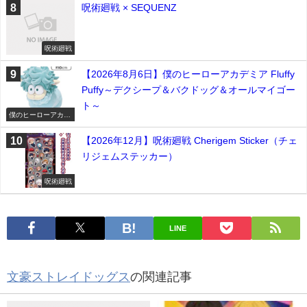
呪術廻戦 × SEQUENZ
呪術廻戦
【2026年8月6日】僕のヒーローアカデミア Fluffy
Puffy～デクシープ＆バクドッグ＆オールマイゴー
ト～
僕のヒーローアカデ
ミア
【2026年12月】呪術廻戦 Cherigem Sticker（チェ
リジェムステッカー）
呪術廻戦
LINE
文豪ストレイドッグス
の関連記事