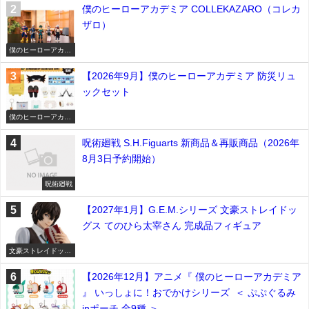
僕のヒーローアカデミア COLLEKAZARO（コレカ
ザロ）
僕のヒーローアカデ
ミア
【2026年9月】僕のヒーローアカデミア 防災リュ
ックセット
僕のヒーローアカデ
ミア
呪術廻戦 S.H.Figuarts 新商品＆再販商品（2026年
8月3日予約開始）
呪術廻戦
【2027年1月】G.E.M.シリーズ 文豪ストレイドッ
グス てのひら太宰さん 完成品フィギュア
文豪ストレイドッグ
ス
【2026年12月】アニメ『 僕のヒーローアカデミア
』 いっしょに！おでかけシリーズ ＜ ぷぷぐるみ
inポーチ 全9種 ＞