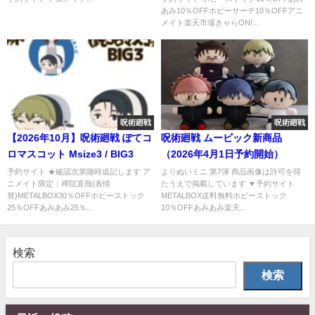
あみ10％OFFホビーサーチ10％OFFアニ
メイト楽天市場きゃらON!...
呪術廻戦
呪術廻戦
【2026年10月】呪術廻戦 ぽてコ
呪術廻戦 ムービック新商品
ロマスコット Msize3 / BIG3
（2026年4月1日予約開始）
予約サイト ★確認次第随時追記します ア
よりぬいミニ 第7弾 商品画像は許可を得
ニメイト限定：禪院直哉(表情
たうえで掲載しています ▼予約サイト
替)METALBOX30％OFFホビーストック
METALBOX送料無料ホビーストック
25％OFFあみあみ25％...
10％OFFあみあみ楽天...
検索
検索