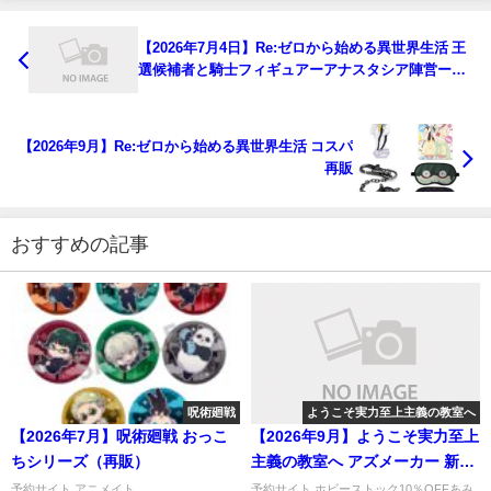
【2026年7月4日】Re:ゼロから始める異世界生活 王
選候補者と騎士フィギュアーアナスタシア陣営ー～
ＧｉＧＯ限定～
【2026年9月】Re:ゼロから始める異世界生活 コスパ
再販
おすすめの記事
呪術廻戦
ようこそ実力至上主義の教室へ
【2026年7月】呪術廻戦 おっこ
【2026年9月】ようこそ実力至上
ちシリーズ（再販）
主義の教室へ アズメーカー 新商
品
予約サイト アニメイト...
予約サイト ホビーストック10％OFFあみ