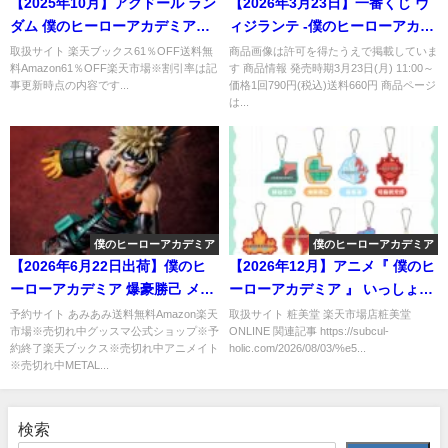
【2025年10月】アクドール ラン
【2026年3月23日】一番くじ ヴ
ダム 僕のヒーローアカデミア
ィジランテ -僕のヒーローアカデ
vol.1
ミア ILLEGALS-
取扱サイト 楽天ブックス61％OFF送料無
商品画像は許可を得たうえで掲載していま
料Amazon61％OFF楽天市場※割引率は記
す 商品情報 発売時期3月23日(月) 11:00～
事更新時点の内容です...
価格1回790円(税込)送料660円 商品ページ
は...
僕のヒーローアカデミア
僕のヒーローアカデミア
【2026年6月22日出荷】僕のヒ
【2026年12月】アニメ『 僕のヒ
ーローアカデミア 爆豪勝己 メタ
ーローアカデミア 』 いっしょ
リックVer. 1/4 完成品フィギュア
に！おでかけシリーズ ＜ ネーム
予約サイト あみあみ送料無料Amazon楽天
取扱サイト 粧美堂 楽天市場店粧美堂
市場※売切れ中グッスマ公式ショップ※予
ONLINE 関連記事 https://subcul-
タグ 全9種 ＞
約終了楽天ブックス※売切れ中アニメイト
holic.com/2026/08/03/%e5...
※売切れ中METAL...
検索