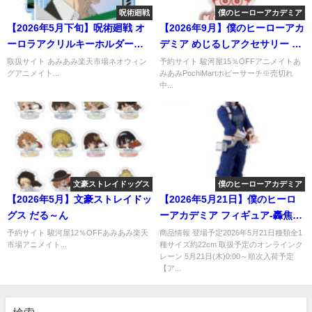
呪術廻戦
僕のヒーローアカデミア
【2026年5月下旬】呪術廻戦 オ
【2026年9月】僕のヒーローアカ
ーロラアクリルキーホルダー
デミア めじるしアクセサリー ま
vol.1
るめーず
取扱サイト あみあみ楽天市場ネオウィン
予約サイト 駿河屋15％OFFアニメイトあ
グアニメイト...
みあみPochiMartホビーサーチ※売切れ
中...
文豪ストレイドッグス
僕のヒーローアカデミア
【2026年5月】文豪ストレイドッ
【2026年5月21日】僕のヒーロ
グス だる～ん
ーアカデミア フィギュア-轟焦
凍-
予約サイト 駿河屋12％OFFあみあみ楽天
商品情報 登場予定2026年5月21日種類全1
市場アニメイト...
種サイズ約22cm 取扱予定のオンラインク
レーン 5月21日(木)0:00～順次入荷予定
【ア...