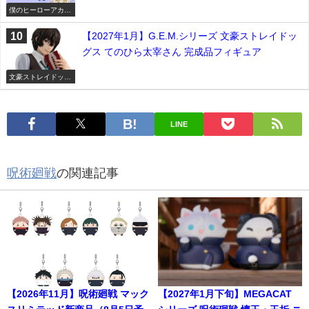
僕のヒーローアカデ
ミア
【2027年1月】G.E.M.シリーズ 文豪ストレイドッ
グス てのひら太宰さん 完成品フィギュア
文豪ストレイドッグ
ス
LINE
呪術廻戦
の関連記事
【2026年11月】呪術廻戦 マック
【2027年1月下旬】MEGACAT