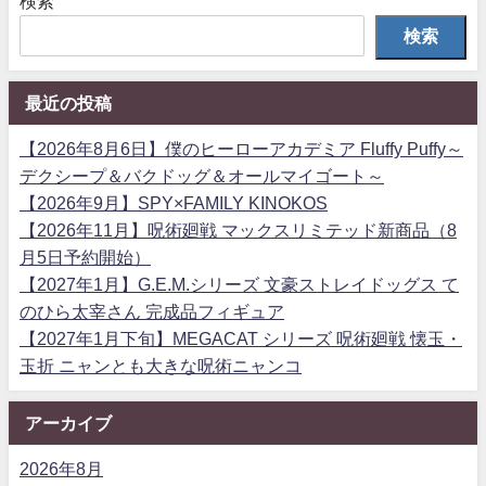
検索
検索
最近の投稿
【2026年8月6日】僕のヒーローアカデミア Fluffy Puffy～
デクシープ＆バクドッグ＆オールマイゴート～
【2026年9月】SPY×FAMILY KINOKOS
【2026年11月】呪術廻戦 マックスリミテッド新商品（8
月5日予約開始）
【2027年1月】G.E.M.シリーズ 文豪ストレイドッグス て
のひら太宰さん 完成品フィギュア
【2027年1月下旬】MEGACAT シリーズ 呪術廻戦 懐玉・
玉折 ニャンとも大きな呪術ニャンコ
アーカイブ
2026年8月