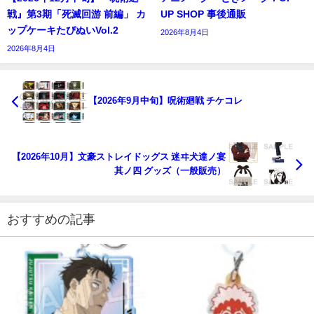
戦』第3期「死滅回游 前編」 カ
UP SHOP 事後通販
ップケーキたぴぬいVol.2
2026年8月4日
2026年8月4日
【2026年9月中旬】呪術廻戦 チケコレ
【2026年10月】文豪ストレイドッグス 迷ヰ犬達ノ宴
其ノ四 グッズ（一般販売）
おすすめの記事