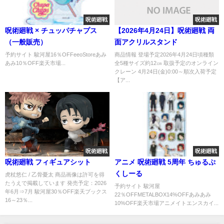
呪術廻戦
呪術廻戦
呪術廻戦 × チュッパチャプス
【2026年4月24日】呪術廻戦 両
（一般販売）
面アクリルスタンド
予約サイト 駿河屋16％OFFeeoStoreあみ
商品情報 登場予定2026年4月24日頃種類
あみ10％OFF楽天市場...
全5種サイズ約12㎝ 取扱予定のオンライン
クレーン 4月24日(金)0:00～順次入荷予定
【ア...
呪術廻戦
呪術廻戦
呪術廻戦 フィギュアシット
アニメ 呪術廻戦 5周年 ちゅるぷ
くしーる
虎杖悠仁 / 乙骨憂太 商品画像は許可を得
たうえで掲載しています 発売予定：2026
予約サイト 駿河屋
年6月⇒7月 駿河屋30％OFF楽天ブックス
22％OFFMETALBOX14%OFFあみあみ
16～23％...
10%OFF楽天市場アニメイトエンスカイ...