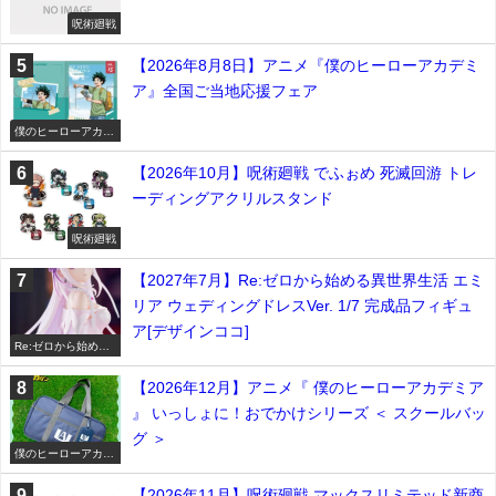
呪術廻戦
【2026年8月8日】アニメ『僕のヒーローアカデミ
ア』全国ご当地応援フェア
僕のヒーローアカデ
ミア
【2026年10月】呪術廻戦 でふぉめ 死滅回游 トレ
ーディングアクリルスタンド
呪術廻戦
【2027年7月】Re:ゼロから始める異世界生活 エミ
リア ウェディングドレスVer. 1/7 完成品フィギュ
ア[デザインココ]
Re:ゼロから始める
異世界生活
【2026年12月】アニメ『 僕のヒーローアカデミア
』 いっしょに！おでかけシリーズ ＜ スクールバッ
グ ＞
僕のヒーローアカデ
ミア
【2026年11月】呪術廻戦 マックスリミテッド新商