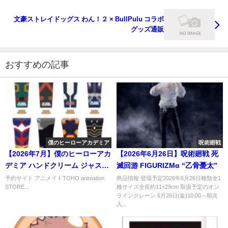
文豪ストレイドッグス わん！２ × BullPulu コラボ
グッズ通販
おすすめの記事
僕のヒーローアカデミア
呪術廻戦
【2026年7月】僕のヒーローアカ
【2026年6月26日】呪術廻戦 死
デミア ハンドクリーム ジャスミ
滅回游 FIGURIZMα “乙骨憂太”
ンの香り
予約サイト アニメイトTOHO animation
商品情報 登場予定2026年6月26日種類全1
STORE...
種サイズ全長約11×29cm 取扱予定のオン
ラインクレーン 6月26日(金)10:00～順次
入...