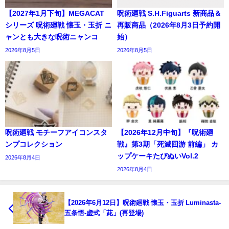
【2027年1月下旬】MEGACAT
呪術廻戦 S.H.Figuarts 新商品＆
シリーズ 呪術廻戦 懐玉・玉折 ニ
再販商品（2026年8月3日予約開
ャンとも大きな呪術ニャンコ
始）
2026年8月5日
2026年8月5日
呪術廻戦 モチーフアイコンスタ
【2026年12月中旬】『呪術廻
ンプコレクション
戦』第3期「死滅回游 前編」 カ
ップケーキたぴぬいVol.2
2026年8月4日
2026年8月4日
【2026年6月12日】呪術廻戦 懐玉・玉折 Luminasta‐
五条悟‐虚式「茈」(再登場)