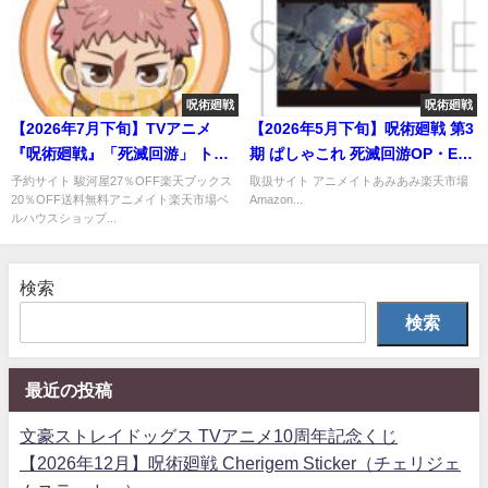
呪術廻戦
呪術廻戦
【2026年7月下旬】TVアニメ
【2026年5月下旬】呪術廻戦 第3
『呪術廻戦』「死滅回游」 トレ
期 ぱしゃこれ 死滅回游OP・ED
ーディングまかれてかんばっじ
Ver.
予約サイト 駿河屋27％OFF楽天ブックス
取扱サイト アニメイトあみあみ楽天市場
20％OFF送料無料アニメイト楽天市場ベ
Amazon...
ルハウスショップ...
検索
検索
最近の投稿
文豪ストレイドッグス TVアニメ10周年記念くじ
【2026年12月】呪術廻戦 Cherigem Sticker（チェリジェ