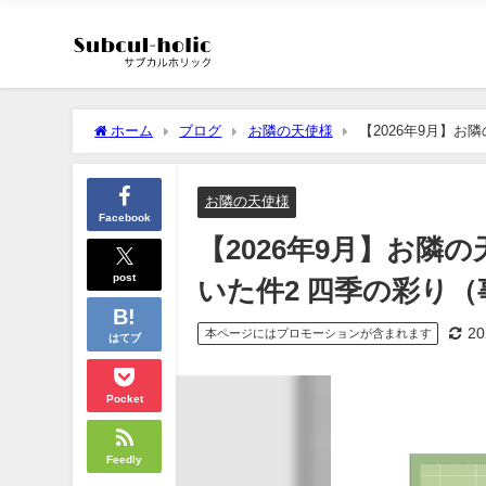
ホーム
ブログ
お隣の天使様
【2026年9月】
お隣の天使様
Facebook
【2026年9月】お
post
いた件2 四季の彩り
2
本ページにはプロモーションが含まれます
はてブ
Pocket
Feedly