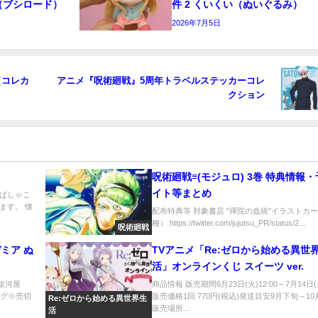
（ブシロード）
件 2 くいくい（ぬいぐるみ）
2026年7月5日
（コレカ
アニメ『呪術廻戦』5周年トラベルステッカーコレ
クション
）
呪術廻戦≡(モジュロ) 3巻 特典情報
イト等まとめ
ぱしゃこ
ます。 懐
配布特典等 対象書店 "禪院の血統"イラストカー
種） https://twitter.com/jujutsu_PR/status/2...
呪術廻戦
ミア ぬ
TVアニメ「Re:ゼロから始める異世
活」オンラインくじ スイーツ ver.
F駿河屋
商品情報 販売期間6月23日(火)12:00～7月14日(火
ピング※売切
販売価格1回 770円(税込)発送目安9月下旬～1
Re:ゼロから始める異世界生
販売場所...
活