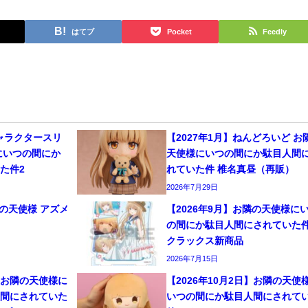
はてブ
Pocket
Feedly
キャラクタースリ
【2027年1月】ねんどろいど お
にいつの間にか
天使様にいつの間にか駄目人間
た件2
れていた件 椎名真昼（再販）
2026年7月29日
隣の天使様 アズメ
【2026年9月】お隣の天使様に
の間にか駄目人間にされていた
クラックス新商品
2026年7月15日
日】お隣の天使様に
【2026年10月2日】お隣の天使
人間にされていた
いつの間にか駄目人間にされて