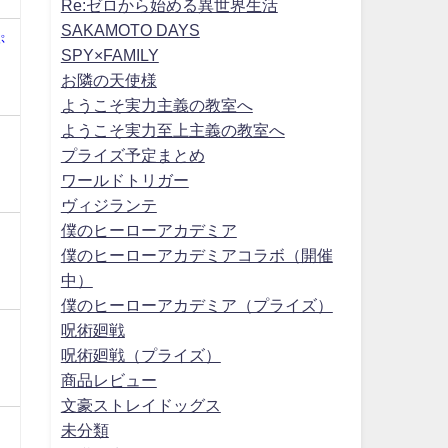
Re:ゼロから始める異世界生活
SAKAMOTO DAYS
ぷ
SPY×FAMILY
お隣の天使様
ようこそ実力主義の教室へ
ようこそ実力至上主義の教室へ
プライズ予定まとめ
ワールドトリガー
ヴィジランテ
僕のヒーローアカデミア
僕のヒーローアカデミアコラボ（開催
中）
僕のヒーローアカデミア（プライズ）
ク
呪術廻戦
呪術廻戦（プライズ）
商品レビュー
文豪ストレイドッグス
未分類