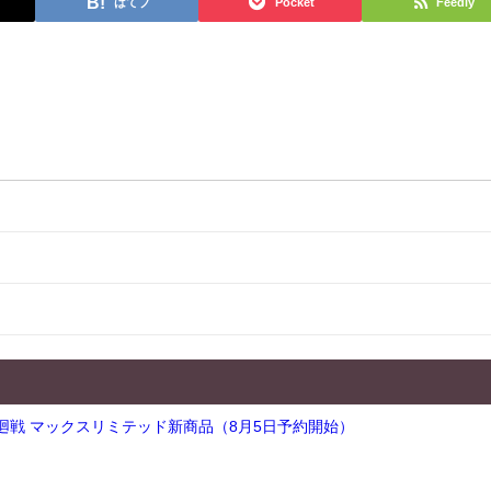
はてブ
Pocket
Feedly
術廻戦 マックスリミテッド新商品（8月5日予約開始）