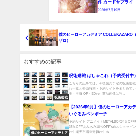
件 カードサプライ
2026年7月10日
僕のヒーローアカデミア COLLEKAZARO
ザロ）
おすすめの記事
呪術廻戦 ぱしゃこれ（予約受付中
こちらの記事では、今後発売予定の呪術廻戦
れ一覧と発売時期・予約サイトをまとめてい
玉・玉折 OP・EDver. 商品画像は許...
呪術廻戦
【2026年9月】僕のヒーローアカデ
いぐるみペンポーチ
予約サイト アニメイトMETALBOX34％OF
35％OFFあみあみ10％OFFYahooショッ
れ中楽天市場※売切れ中ホ...
僕のヒーローアカデミア