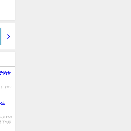
・予約サ
ド（全2
界生
)11:59
0月下旬頃