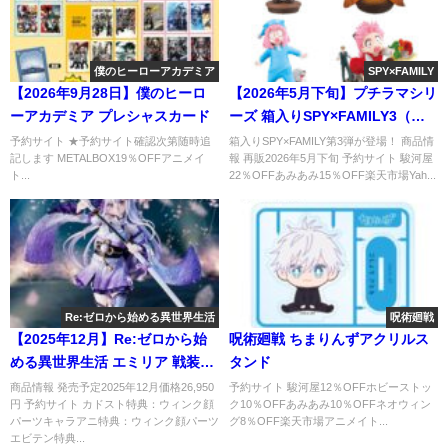
僕のヒーローアカデミア
SPY×FAMILY
【2026年9月28日】僕のヒーロ
【2026年5月下旬】プチラマシリ
ーアカデミア プレシャスカード
ーズ 箱入りSPY×FAMILY3（再
販）
予約サイト ★予約サイト確認次第随時追
箱入りSPY×FAMILY第3弾が登場！ 商品情
記します METALBOX19％OFFアニメイ
報 再販2026年5月下旬 予約サイト 駿河屋
ト...
22％OFFあみあみ15％OFF楽天市場Yah...
Re:ゼロから始める異世界生活
呪術廻戦
【2025年12月】Re:ゼロから始
呪術廻戦 ちまりんずアクリルス
める異世界生活 エミリア 戦装束
タンド
ver. KADOKAWA
商品情報 発売予定2025年12月価格26,950
予約サイト 駿河屋12％OFFホビーストッ
円 予約サイト カドスト特典：ウィンク顔
ク10％OFFあみあみ10％OFFネオウィン
パーツキャラアニ特典：ウィンク顔パーツ
グ8％OFF楽天市場アニメイト...
エビテン特典...