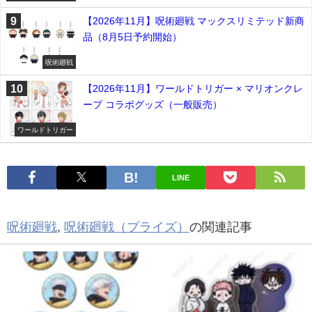
ミア
【2026年11月】呪術廻戦 マックスリミテッド新商
品（8月5日予約開始）
呪術廻戦
【2026年11月】ワールドトリガー × マリオンクレ
ープ コラボグッズ（一般販売）
ワールドトリガー
LINE
呪術廻戦
,
呪術廻戦（プライズ）
の関連記事