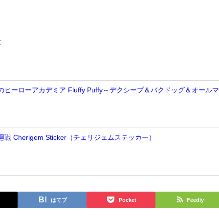
Z
のヒーローアカデミア Fluffy Puffy～デクシープ＆バクドッグ＆オール
戦 Cherigem Sticker（チェリジェムステッカー）
はてブ
Pocket
Feedly