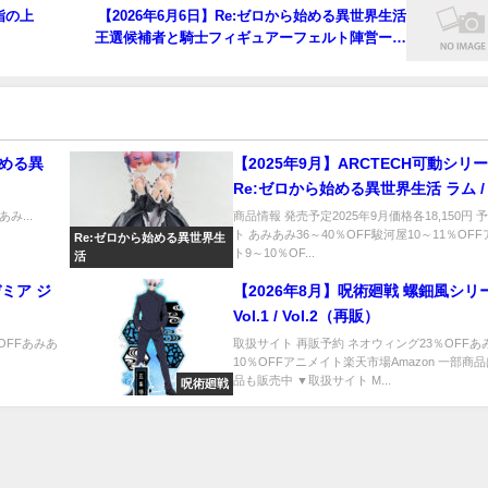
指の上
【2026年6月6日】Re:ゼロから始める異世界生活
王選候補者と騎士フィギュアーフェルト陣営ー～
ＧｉＧＯ限定～
始める異
【2025年9月】ARCTECH可動シリ
Re:ゼロから始める異世界生活 ラム /
1/8 可動フィギュア
み...
商品情報 発売予定2025年9月価格各18,150円 
ト あみあみ36～40％OFF駿河屋10～11％OF
Re:ゼロから始める異世界生
ト9～10％OF...
活
ミア ジ
【2026年8月】呪術廻戦 螺鈿風シリ
Vol.1 / Vol.2（再販）
％OFFあみあ
取扱サイト 再販予約 ネオウィング23％OFFあ
10％OFFアニメイト楽天市場Amazon 一部商
品も販売中 ▼取扱サイト M...
呪術廻戦