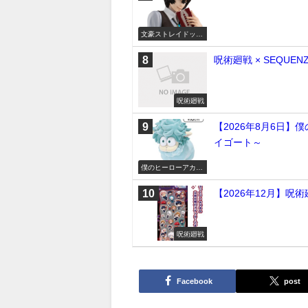
文豪ストレイドッグ
ス
呪術廻戦 × SEQUEN
呪術廻戦
【2026年8月6日】僕
イゴート～
僕のヒーローアカデ
ミア
【2026年12月】呪術廻
呪術廻戦
Facebook
post