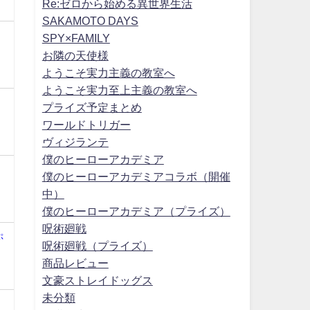
Re:ゼロから始める異世界生活
SAKAMOTO DAYS
SPY×FAMILY
お隣の天使様
ようこそ実力主義の教室へ
ようこそ実力至上主義の教室へ
プライズ予定まとめ
ワールドトリガー
ヴィジランテ
僕のヒーローアカデミア
僕のヒーローアカデミアコラボ（開催
中）
僕のヒーローアカデミア（プライズ）
呪術廻戦
ぷ
呪術廻戦（プライズ）
商品レビュー
文豪ストレイドッグス
未分類