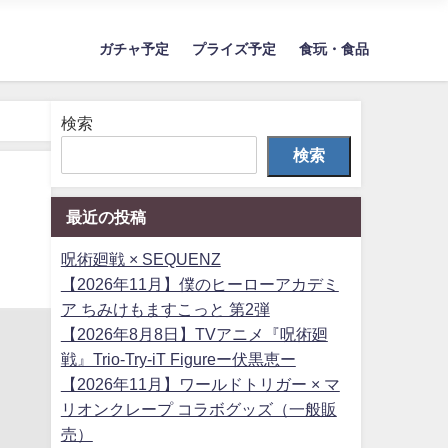
ガチャ予定
プライズ予定
食玩・食品
検索
検索
最近の投稿
呪術廻戦 × SEQUENZ
【2026年11月】僕のヒーローアカデミ
ア ちみけもますこっと 第2弾
【2026年8月8日】TVアニメ『呪術廻
戦』Trio-Try-iT Figureー伏黒恵ー
【2026年11月】ワールドトリガー × マ
リオンクレープ コラボグッズ（一般販
売）