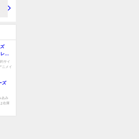
ーズ
 レム
予約サイ
Fアニメイ
ーズ
みあみ
品は在庫