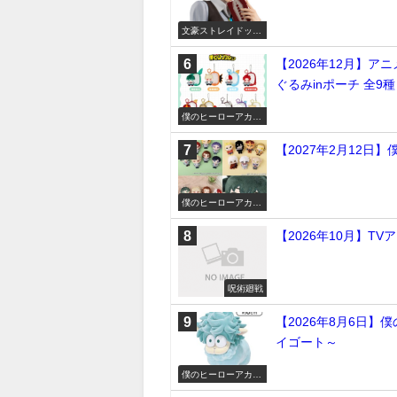
文豪ストレイドッグ
ス
【2026年12月】ア
ぐるみinポーチ 全9種
僕のヒーローアカデ
ミア
【2027年2月12日
僕のヒーローアカデ
ミア
【2026年10月】TV
呪術廻戦
【2026年8月6日】僕
イゴート～
僕のヒーローアカデ
ミア