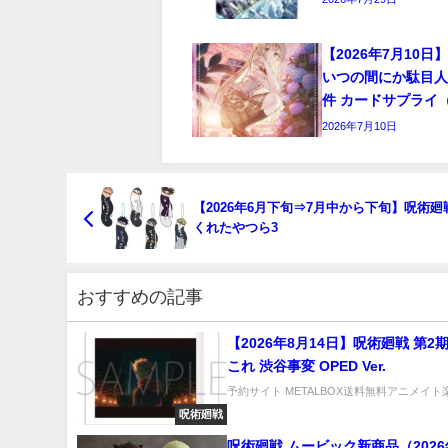
【2026年7月10
いつの間にか駄目
件 カードサプライ
2026年7月10日
【2026年6月下旬⇒7月中から下旬】呪術廻
くれたやつら3
おすすめの記事
【2026年8月14日】呪術廻戦 第2
これ 渋谷事変 OPED Ver.
予約サイト METALBOX送料無料アニメイト楽
呪術廻戦
呪術廻戦 ムービック新商品（2026