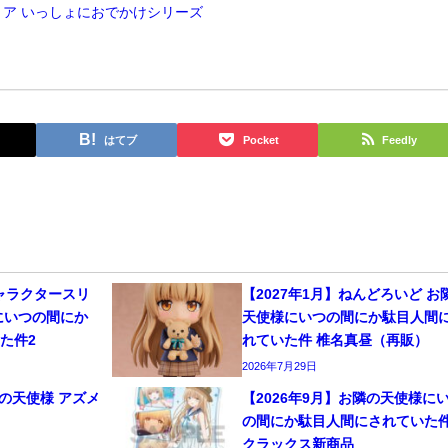
ア いっしょにおでかけシリーズ
はてブ
Pocket
Feedly
キャラクタースリ
【2027年1月】ねんどろいど お
にいつの間にか
天使様にいつの間にか駄目人間
た件2
れていた件 椎名真昼（再販）
2026年7月29日
隣の天使様 アズメ
【2026年9月】お隣の天使様に
の間にか駄目人間にされていた
クラックス新商品