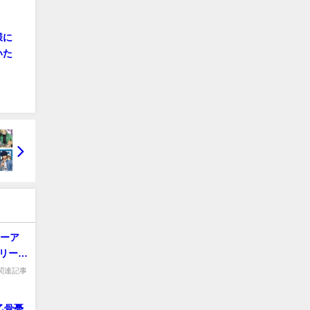
様に
いた
ローア
シリーズ
 関連記事
 乙骨憂