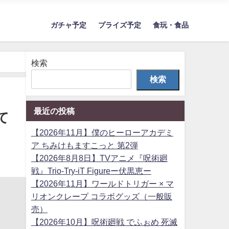
ガチャ予定
プライズ予定
食玩・食品
検索
検索
最近の投稿
て
【2026年11月】僕のヒーローアカデミ
ア ちみけもますこっと 第2弾
【2026年8月8日】TVアニメ『呪術廻
戦』Trio-Try-iT Figureー伏黒恵ー
【2026年11月】ワールドトリガー × マ
リオンクレープ コラボグッズ（一般販
売）
【2026年10月】呪術廻戦 でふぉめ 死滅