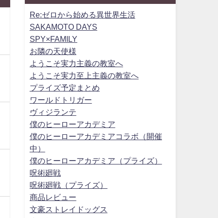
Re:ゼロから始める異世界生活
SAKAMOTO DAYS
SPY×FAMILY
お隣の天使様
ようこそ実力主義の教室へ
ようこそ実力至上主義の教室へ
プライズ予定まとめ
ワールドトリガー
ヴィジランテ
僕のヒーローアカデミア
僕のヒーローアカデミアコラボ（開催
中）
僕のヒーローアカデミア（プライズ）
呪術廻戦
呪術廻戦（プライズ）
商品レビュー
文豪ストレイドッグス