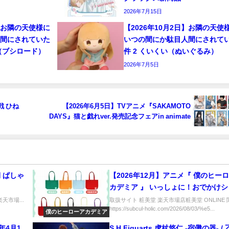
2026年7月15日
日】お隣の天使様に
【2026年10月2日】お隣の天使
人間にされていた
いつの間にか駄目人間にされて
（ブシロード）
件 2 くいくい（ぬいぐるみ）
2026年7月5日
戦 ひね
【2026年6月5日】TVアニメ『SAKAMOTO
DAYS』猫と戯れver.発売記念フェアin animate
期 ぱしゃ
【2026年12月】アニメ『 僕のヒー
カデミア 』 いっしょに！おでかけ
＜ トートバッグ 全9種 ＞
天市場...
取扱サイト 粧美堂 楽天市場店粧美堂 ONLINE
https://subcul-holic.com/2026/08/03/%e5...
僕のヒーローアカデミア
年4月1
S.H.Figuarts 虎杖悠仁 -宿儺の器- /