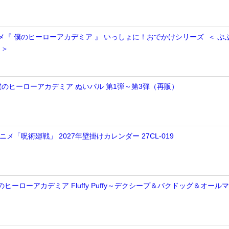
ニメ『 僕のヒーローアカデミア 』 いっしょに！おでかけシリーズ ＜ ぷ
 ＞
】僕のヒーローアカデミア ぬいパル 第1弾～第3弾（再販）
アニメ「呪術廻戦」 2027年壁掛けカレンダー 27CL-019
のヒーローアカデミア Fluffy Puffy～デクシープ＆バクドッグ＆オール