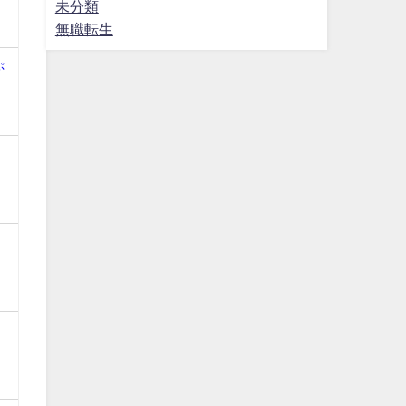
未分類
無職転生
ぷ
マ