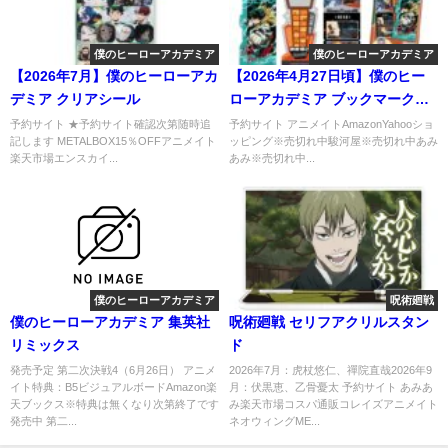
僕のヒーローアカデミア
僕のヒーローアカデミア
【2026年7月】僕のヒーローアカ
【2026年4月27日頃】僕のヒー
デミア クリアシール
ローアカデミア ブックマークコ
レクション Vol.4 2枚入り
予約サイト ★予約サイト確認次第随時追
予約サイト アニメイトAmazonYahooショ
記します METALBOX15％OFFアニメイト
ッピング※売切れ中駿河屋※売切れ中あみ
楽天市場エンスカイ...
あみ※売切れ中...
僕のヒーローアカデミア
呪術廻戦
僕のヒーローアカデミア 集英社
呪術廻戦 セリフアクリルスタン
リミックス
ド
発売予定 第二次決戦4（6月26日） アニメ
2026年7月：虎杖悠仁、禪院直哉2026年9
イト特典：B5ビジュアルボードAmazon楽
月：伏黒恵、乙骨憂太 予約サイト あみあ
天ブックス※特典は無くなり次第終了です
み楽天市場コスパ通販コレイズアニメイト
発売中 第二...
ネオウィングME...