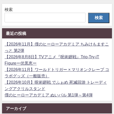
検索
検索
最近の投稿
【2026年11月】僕のヒーローアカデミア ちみけもますこ
っと 第2弾
【2026年8月8日】TVアニメ『呪術廻戦』Trio-Try-iT
Figureー伏黒恵ー
【2026年11月】ワールドトリガー × マリオンクレープ コ
ラボグッズ（一般販売）
【2026年10月】呪術廻戦 でふぉめ 死滅回游 トレーディ
ングアクリルスタンド
僕のヒーローアカデミア ぬいパル 第1弾～第4弾
アーカイブ