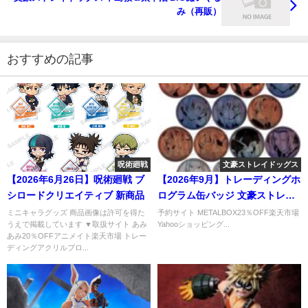
み（再販）
おすすめの記事
呪術廻戦
文豪ストレイドッグス
【2026年6月26日】呪術廻戦 ブ
【2026年9月】トレーディングホ
シロードクリエイティブ 新商品
ログラム缶バッジ 文豪ストレイ
ドッグス 黒の時代（再販）
ミニキャラグッズ 商品画像は許可を得た
予約サイト METALBOX23％OFF楽天市場
うえで掲載しています ▼取扱サイト あみ
Yahooショッピング...
あみ20％OFFアニメイト楽天市場 トレー
ディングアクリルブロ...