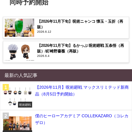
同時予約開始
【2026年11月下旬】呪術ニャンコ 懐玉・玉折（再
販）
2026.6.12
【2026年11月下旬】るかっぷ 呪術廻戦 五条悟（再
販）/釘崎野薔薇（再販）
2026.6.4
最新の人気記事
【2026年11月】呪術廻戦 マックスリミテッド新商
品（8月5日予約開始）
呪術廻戦
僕のヒーローアカデミア COLLEKAZARO（コレカ
ザロ）