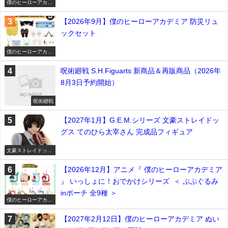
僕のヒーローアカデ
ミア
【2026年9月】僕のヒーローアカデミア 防災リュ
ックセット
僕のヒーローアカデ
ミア
呪術廻戦 S.H.Figuarts 新商品＆再販商品（2026年
8月3日予約開始）
呪術廻戦
【2027年1月】G.E.M.シリーズ 文豪ストレイドッ
グス てのひら太宰さん 完成品フィギュア
文豪ストレイドッグ
ス
【2026年12月】アニメ『 僕のヒーローアカデミア
』 いっしょに！おでかけシリーズ ＜ ぷぷぐるみ
inポーチ 全9種 ＞
僕のヒーローアカデ
ミア
【2027年2月12日】僕のヒーローアカデミア ぬい