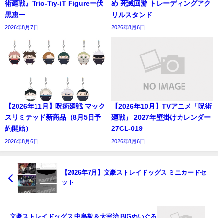
術廻戦』Trio-Try-iT Figureー伏
め 死滅回游 トレーディングアク
黒恵ー
リルスタンド
2026年8月7日
2026年8月6日
【2026年11月】呪術廻戦 マック
【2026年10月】TVアニメ「呪術
スリミテッド新商品（8月5日予
廻戦」 2027年壁掛けカレンダー
約開始）
27CL-019
2026年8月6日
2026年8月6日
【2026年7月】文豪ストレイドッグス ミニカードセ
ット
文豪ストレイドッグス 中島敦＆太宰治 BIGぬいぐる