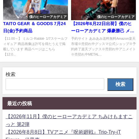
僕のヒーローアカデミア
僕のヒーローアカデミア
TAITO GEAR ＆ GOODS 7月24
【2026年6月22日出荷】僕のヒ
日(金)予約商品
ーローアカデミア 爆豪勝己 メタ
リックVer. 1/4 完成品フィギュア
【11:00～】 ミルコ-Rabbit- 1/7スケールフ
予約サイト あみあみ送料無料Amazon楽天
ィギュア 商品画像は許可を得たうえで掲
市場※売切れ中グッスマ公式ショップ※予
載しています 商品ページはこちら
約終了楽天ブックス※売切れ中アニメイト
【12:0...
※売切れ中METAL...
検索
検索
最近の投稿
【2026年11月】僕のヒーローアカデミア ちみけもますこ
っと 第2弾
【2026年8月8日】TVアニメ『呪術廻戦』Trio-Try-iT