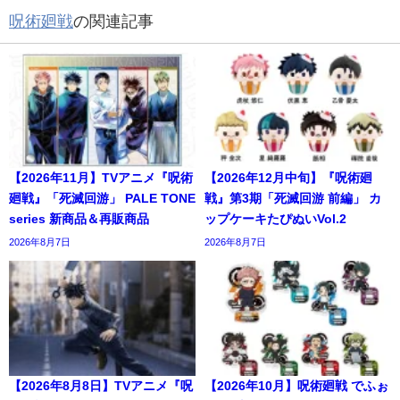
呪術廻戦
の関連記事
【2026年11月】TVアニメ『呪術
【2026年12月中旬】『呪術廻
廻戦』「死滅回游」 PALE TONE
戦』第3期「死滅回游 前編」 カ
series 新商品＆再販商品
ップケーキたぴぬいVol.2
2026年8月7日
2026年8月7日
【2026年8月8日】TVアニメ『呪
【2026年10月】呪術廻戦 でふぉ