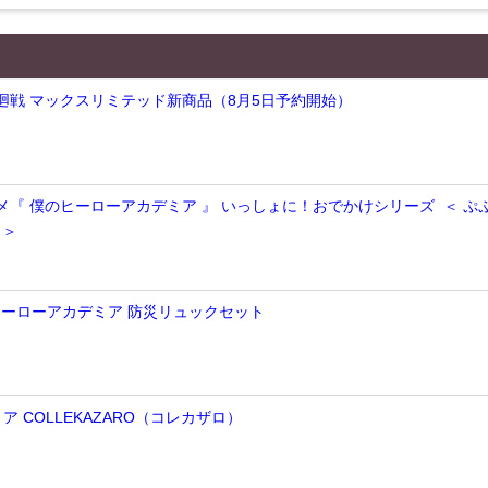
術廻戦 マックスリミテッド新商品（8月5日予約開始）
ニメ『 僕のヒーローアカデミア 』 いっしょに！おでかけシリーズ ＜ ぷ
 ＞
のヒーローアカデミア 防災リュックセット
 COLLEKAZARO（コレカザロ）