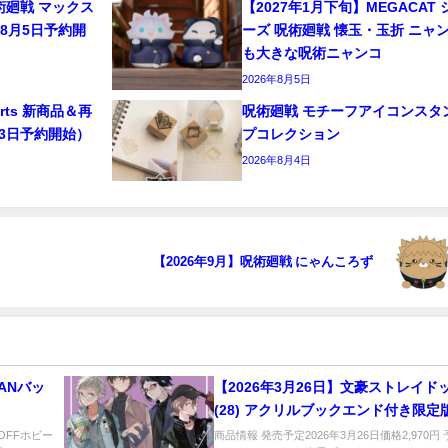
呪術廻戦 マックス
【2027年1月下旬】MEGACAT 
8月5日予約開
ーズ 呪術廻戦 懐玉・玉折 ニャ
も大きな呪術ニャンコ
2026年8月5日
arts 新商品＆再
呪術廻戦 モチーフアイコンスタ
月3日予約開始）
プコレクション
2026年8月4日
【2026年9月】呪術廻戦 にゃんころず
ANバッ
【2026年3月26日】文豪ストレイド
(28) アクリルブックエンド付き限定
％OFFホビー
商品情報 発売予定2026年3月26日価格2,970円