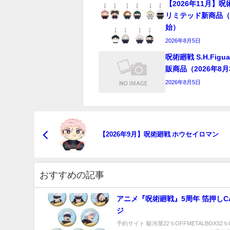
【2026年11月】
リミテッド新商品（
始）
2026年8月5日
呪術廻戦 S.H.Figu
販商品（2026年8
2026年8月5日
【2026年9月】呪術廻戦 ホウセイロマン
おすすめの記事
アニメ『呪術廻戦』5周年 箔押しC
ジ
予約サイト 駿河屋22％OFFMETALBOX32