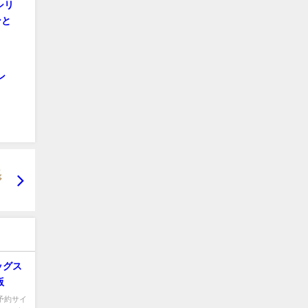
シリ
ンと
ン
ッグス
版
 予約サイ