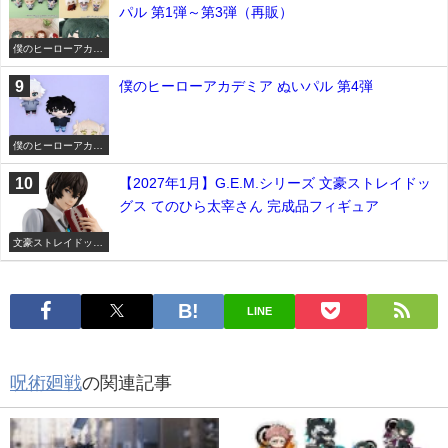
パル 第1弾～第3弾（再販）
僕のヒーローアカデ
ミア
僕のヒーローアカデミア ぬいパル 第4弾
僕のヒーローアカデ
ミア
【2027年1月】G.E.M.シリーズ 文豪ストレイドッ
グス てのひら太宰さん 完成品フィギュア
文豪ストレイドッグ
ス
LINE
呪術廻戦
の関連記事