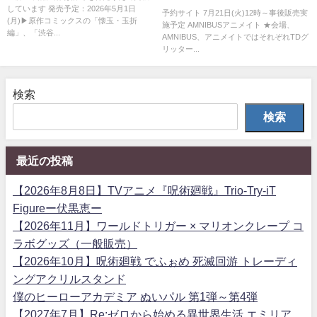
しています 発売予定：2026年5月1日
助六商店街 グッズ事後販売
予約サイト 7月21日(火)12時～事後販売実
(月)▶原作コミックスの「懐玉・玉折
施予定 AMNIBUSアニメイト ★会場、
編」、「渋谷...
AMNIBUS、アニメイトではそれぞれTDグ
リッター...
検索
検索
最近の投稿
【2026年8月8日】TVアニメ『呪術廻戦』Trio-Try-iT
Figureー伏黒恵ー
【2026年11月】ワールドトリガー × マリオンクレープ コ
ラボグッズ（一般販売）
【2026年10月】呪術廻戦 でふぉめ 死滅回游 トレーディ
ングアクリルスタンド
僕のヒーローアカデミア ぬいパル 第1弾～第4弾
【2027年7月】Re:ゼロから始める異世界生活 エミリア