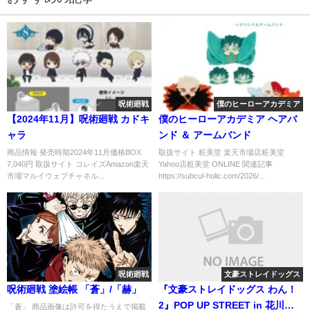
呪術廻戦
僕のヒーローアカデミア
【2024年11月】呪術廻戦 カドキ
僕のヒーローアカデミア ヘアバ
ャラ
ンド ＆ アームバンド
商品情報 発売時期2024年11月価格BOX
取扱サイト 粧美堂 楽天市場店粧美堂
7,040円 取扱サイト コレイズAmazon楽天
Yahoo店粧美堂 ONLINE 関連記事
市場マルイウェブチャネル...
https://subcul-holic.com/2026/...
呪術廻戦
文豪ストレイドッグス
呪術廻戦 塗絵帳 「蒼」/「赫」
『文豪ストレイドッグス わん！
2』POP UP STREET in 花川戸
「蒼」 商品画像は許可を得たうえで掲載