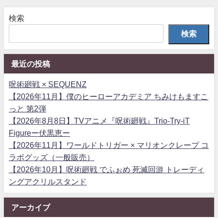
検索
検索
最近の投稿
呪術廻戦 × SEQUENZ
【2026年11月】僕のヒーローアカデミア ちみけもますこ
っと 第2弾
【2026年8月8日】TVアニメ『呪術廻戦』Trio-Try-iT
Figureー伏黒恵ー
【2026年11月】ワールドトリガー × マリオンクレープ コ
ラボグッズ（一般販売）
【2026年10月】呪術廻戦 でふぉめ 死滅回游 トレーディ
ングアクリルスタンド
アーカイブ