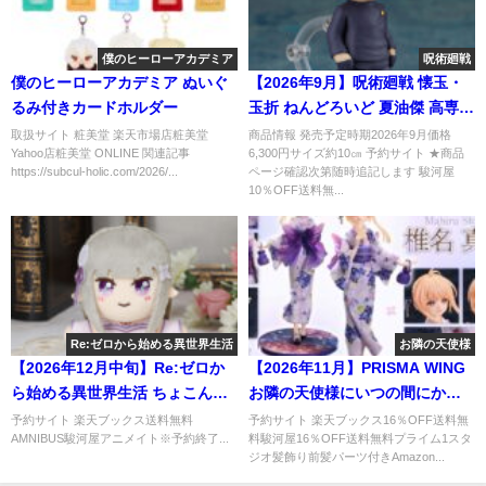
僕のヒーローアカデミア
呪術廻戦
僕のヒーローアカデミア ぬいぐ
【2026年9月】呪術廻戦 懐玉・
るみ付きカードホルダー
玉折 ねんどろいど 夏油傑 高専
ver.
取扱サイト 粧美堂 楽天市場店粧美堂
商品情報 発売予定時期2026年9月価格
Yahoo店粧美堂 ONLINE 関連記事
6,300円サイズ約10㎝ 予約サイト ★商品
https://subcul-holic.com/2026/...
ページ確認次第随時追記します 駿河屋
10％OFF送料無...
Re:ゼロから始める異世界生活
お隣の天使様
【2026年12月中旬】Re:ゼロか
【2026年11月】PRISMA WING
ら始める異世界生活 ちょこん
お隣の天使様にいつの間にか駄
と！ぬいぐるみマスコット
目人間にされていた件 椎名真昼
予約サイト 楽天ブックス送料無料
予約サイト 楽天ブックス16％OFF送料無
AMNIBUS駿河屋アニメイト※予約終了...
料駿河屋16％OFF送料無料プライム1スタ
1/7 完成品フィギュア
ジオ髪飾り前髪パーツ付きAmazon...