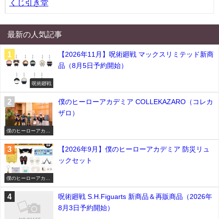
くじ引き堂
最新の人気記事
【2026年11月】呪術廻戦 マックスリミテッド新商
品（8月5日予約開始）
呪術廻戦
僕のヒーローアカデミア COLLEKAZARO（コレカ
ザロ）
僕のヒーローアカデ
ミア
【2026年9月】僕のヒーローアカデミア 防災リュ
ックセット
僕のヒーローアカデ
ミア
呪術廻戦 S.H.Figuarts 新商品＆再販商品（2026年
8月3日予約開始）