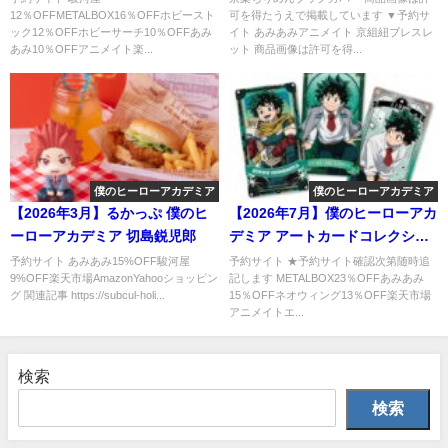
12％OFFMETALBOX16％OFFホビースト
可を得たうえで掲載しています ▼予約サ
ック12％OFFホビーサーチ10％OFFあみ
イト あみあみアニメイト 京組紐ブレスレ
あみ10％OFFアニメイト楽...
ット 商品画像は許可を得...
僕のヒーローアカデミア
僕のヒーローアカデミア
【2026年3月】るかっぷ 僕のヒ
【2026年7月】僕のヒーローアカ
ーローアカデミア 切島鋭児郎
デミア アートカードコレクショ
ン2
予約サイト あみあみ15%OFF駿河屋
予約サイト ★予約サイト確認次第随時追
9%OFF楽天市場AmazonYahooショッピン
記します METALBOX23％OFFあみあみ
グ 関連記事 https://subcul-holi...
15％OFFネオウィング13％OFF楽天市場
アニメイトエ...
検索
検索