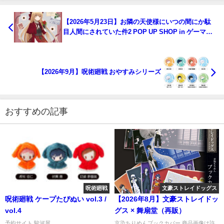
【2026年5月23日】お隣の天使様にいつの間にか駄
目人間にされていた件2 POP UP SHOP in ゲーマー
ズ
【2026年9月】呪術廻戦 おやすみシリーズ
おすすめの記事
呪術廻戦
文豪ストレイドッグス
呪術廻戦 ケープたぴぬい vol.3 /
【2026年8月】文豪ストレイドッ
vol.4
グス × 舞扇堂（再販）
予約サイト 駿河屋
京染ちりめんブックカバー 商品画像は許