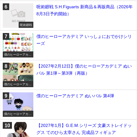
呪術廻戦 S.H.Figuarts 新商品＆再販商品（2026年
8月3日予約開始）
呪術廻戦
僕のヒーローアカデミア いっしょにおでかけシリ
ーズ
僕のヒーローアカデ
ミア
【2027年2月12日】僕のヒーローアカデミア ぬい
パル 第1弾～第3弾（再販）
僕のヒーローアカデ
ミア
僕のヒーローアカデミア ぬいパル 第4弾
僕のヒーローアカデ
ミア
【2027年1月】G.E.M.シリーズ 文豪ストレイドッ
グス てのひら太宰さん 完成品フィギュア