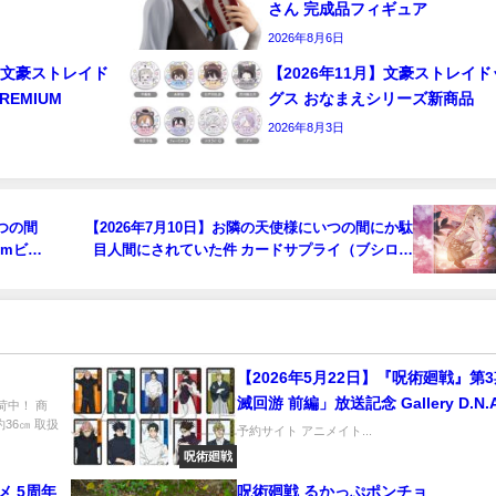
さん 完成品フィギュア
2026年8月6日
日】文豪ストレイド
【2026年11月】文豪ストレイド
EMIUM
グス おなまえシリーズ新商品
2026年8月3日
いつの間
【2026年7月10日】お隣の天使様にいつの間にか駄
cmビッ
目人間にされていた件 カードサプライ（ブシロー
ド）
【2026年5月22日】『呪術廻戦』第
滅回游 前編」放送記念 Gallery D.N.
荷中！ 商
36㎝ 取扱
販売商品（再販）
予約サイト アニメイト...
呪術廻戦
メ 5周年
呪術廻戦 るかっぷポンチョ