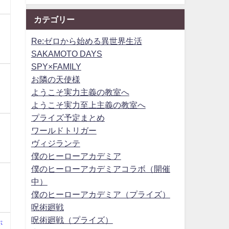
カテゴリー
Re:ゼロから始める異世界生活
SAKAMOTO DAYS
SPY×FAMILY
お隣の天使様
ようこそ実力主義の教室へ
ようこそ実力至上主義の教室へ
プライズ予定まとめ
ワールドトリガー
ヴィジランテ
僕のヒーローアカデミア
僕のヒーローアカデミアコラボ（開催
中）
僕のヒーローアカデミア（プライズ）
呪術廻戦
呪術廻戦（プライズ）
ぷ