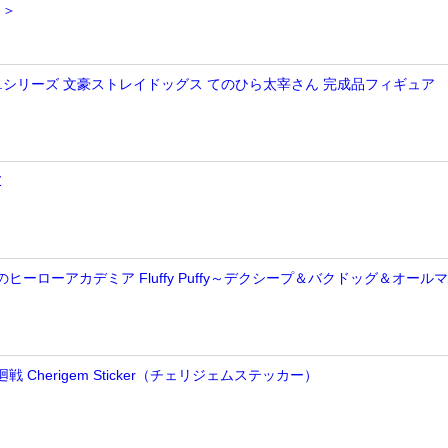
 ＞
E.M.シリーズ 文豪ストレイドッグス てのひら太宰さん 完成品フィギュア
Z
のヒーローアカデミア Fluffy Puffy～デクシープ＆バクドッグ＆オール
戦 Cherigem Sticker（チェリジェムステッカー）