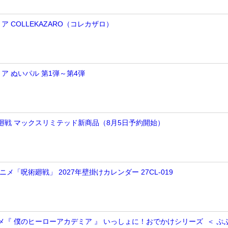
 COLLEKAZARO（コレカザロ）
ア ぬいパル 第1弾～第4弾
術廻戦 マックスリミテッド新商品（8月5日予約開始）
アニメ「呪術廻戦」 2027年壁掛けカレンダー 27CL-019
ニメ『 僕のヒーローアカデミア 』 いっしょに！おでかけシリーズ ＜ ぷ