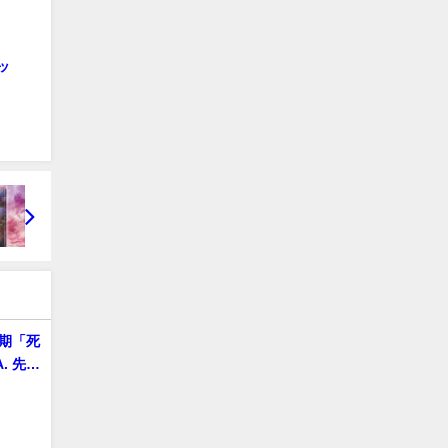
ッ
3期「死
A. 先行