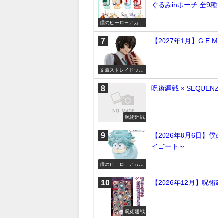
ぐるみinポーチ 全9種
僕のヒーローアカデ
ミア
【2027年1月】G.
文豪ストレイドッグ
ス
呪術廻戦 × SEQUEN
呪術廻戦
【2026年8月6日】僕
イゴート～
僕のヒーローアカデ
ミア
【2026年12月】呪術廻
呪術廻戦