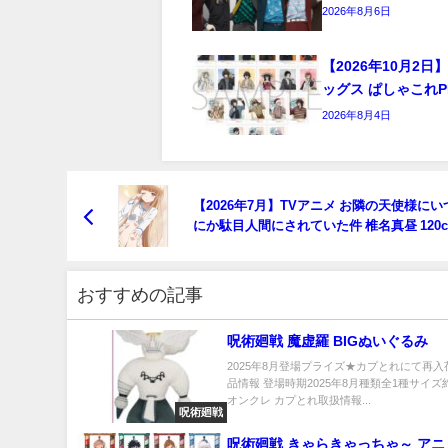
2026年8月6日
【2026年10月2
ッグス ぱしゃこれPR
2026年8月4日
【2026年7月】TVアニメ お隣の天使様に
にか駄目人間にされていた件 椎名真昼 120
グタオル
おすすめの記事
呪術廻戦 魔虚羅 BIGぬいぐるみ
2025年8月登場プライズ★カプとれにて再入
品情報 登場時期2025年8月種類全1種サイズ約
オンクレ カプとれ取扱情報...
呪術廻戦
呪術廻戦 きゃらきゃっちゃ～ アニ