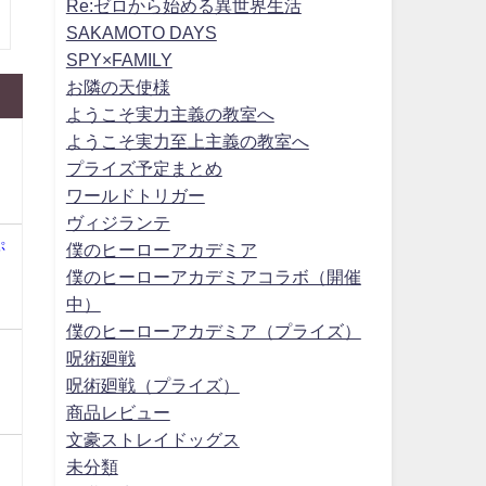
Re:ゼロから始める異世界生活
SAKAMOTO DAYS
SPY×FAMILY
お隣の天使様
ようこそ実力主義の教室へ
ようこそ実力至上主義の教室へ
プライズ予定まとめ
ワールドトリガー
ヴィジランテ
ぷ
僕のヒーローアカデミア
僕のヒーローアカデミアコラボ（開催
中）
僕のヒーローアカデミア（プライズ）
呪術廻戦
呪術廻戦（プライズ）
商品レビュー
文豪ストレイドッグス
未分類