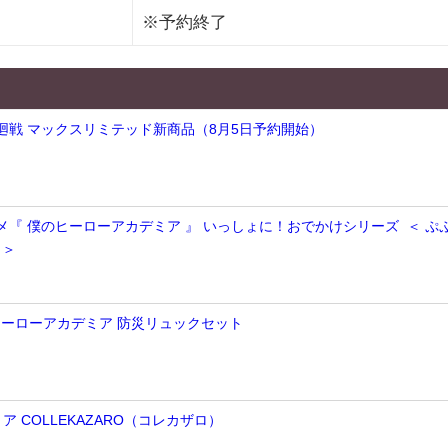
※予約終了
術廻戦 マックスリミテッド新商品（8月5日予約開始）
ニメ『 僕のヒーローアカデミア 』 いっしょに！おでかけシリーズ ＜ ぷ
 ＞
のヒーローアカデミア 防災リュックセット
 COLLEKAZARO（コレカザロ）