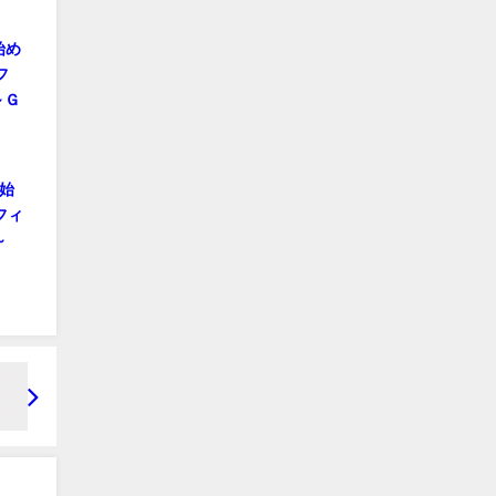
始め
フ
～Ｇ
ら始
 フィ
～