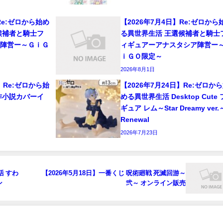
Re:ゼロから始め
【2026年7月4日】Re:ゼロから
候補者と騎士フ
る異世界生活 王選候補者と騎士
ア陣営ー～ＧｉＧ
ィギュアーアナスタシア陣営ー
ｉＧＯ限定～
2026年8月1日
】Re:ゼロから始
【2026年7月24日】Re:ゼロか
作小説カバーイ
める異世界生活 Desktop Cute
ギュア レム～Star Dreamy ver.
Renewal
2026年7月23日
活 すわ
【2026年5月18日】一番くじ 呪術廻戦 死滅回游～
ン
弐～ オンライン販売