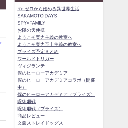
Re:ゼロから始める異世界生活
SAKAMOTO DAYS
SPY×FAMILY
お隣の天使様
ようこそ実力主義の教室へ
ぷ
ようこそ実力至上主義の教室へ
プライズ予定まとめ
ワールドトリガー
ヴィジランテ
僕のヒーローアカデミア
僕のヒーローアカデミアコラボ（開催
中）
僕のヒーローアカデミア（プライズ）
呪術廻戦
呪術廻戦（プライズ）
商品レビュー
文豪ストレイドッグス
ク