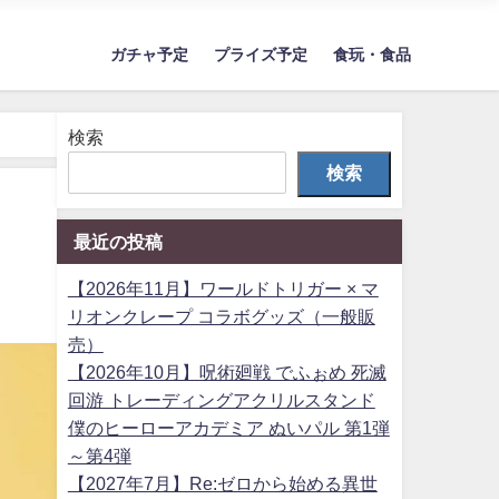
ガチャ予定
プライズ予定
食玩・食品
検索
検索
最近の投稿
【2026年11月】ワールドトリガー × マ
リオンクレープ コラボグッズ（一般販
売）
【2026年10月】呪術廻戦 でふぉめ 死滅
回游 トレーディングアクリルスタンド
僕のヒーローアカデミア ぬいパル 第1弾
～第4弾
【2027年7月】Re:ゼロから始める異世