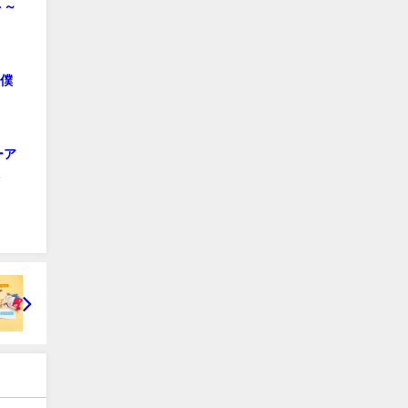
ト～
）僕
ーア