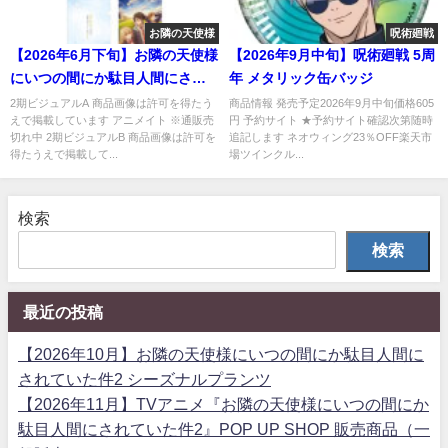
お隣の天使様
呪術廻戦
【2026年6月下旬】お隣の天使様
【2026年9月中旬】呪術廻戦 5周
にいつの間にか駄目人間にされ
年 メタリック缶バッジ
ていた件2 クリアファイル
2期ビジュアルA 商品画像は許可を得たう
商品情報 発売予定2026年9月中旬価格605
えで掲載しています アニメイト ※通販売
円 予約サイト ★予約サイト確認次第随時
切れ中 2期ビジュアルB 商品画像は許可を
追記します ネオウィング23％OFF楽天市
得たうえで掲載して...
場ツインクル...
検索
検索
最近の投稿
【2026年10月】お隣の天使様にいつの間にか駄目人間に
されていた件2 シーズナルプランツ
【2026年11月】TVアニメ『お隣の天使様にいつの間にか
駄目人間にされていた件2』POP UP SHOP 販売商品（一