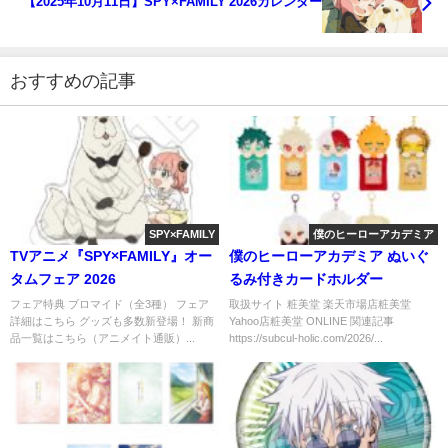
【2025年10月11日】SPY×FAMILY 2026カレンダー
おすすめの記事
SPY×FAMILY
僕のヒーローアカデミア
TVアニメ『SPY×FAMILY』オー
僕のヒーローアカデミア ぬいぐ
タムフェア 2026
るみ付きカードホルダー
フェア特典 ブロマイド（全3種） フェア
取扱サイト 粧美堂 楽天市場店粧美堂
詳細はこちら グッズも多数新登場！ 新商
Yahoo店粧美堂 ONLINE 関連記事
品一覧はこちら（アニメイト通販）...
https://subcul-holic.com/2026/...