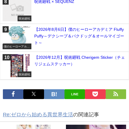
呪術廻戦 × SEQUENZ
呪術廻戦
【2026年8月6日】僕のヒーローアカデミア Fluffy
Puffy～デクシープ＆バクドッグ＆オールマイゴー
ト～
僕のヒーローアカデ
ミア
【2026年12月】呪術廻戦 Cherigem Sticker（チェ
リジェムステッカー）
呪術廻戦
LINE
Re:ゼロから始める異世界生活
の関連記事