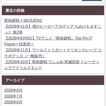
最近の投稿
呪術廻戦 × SEQUENZ
【2026年11月】僕のヒーローアカデミア ちみけもますこ
っと 第2弾
【2026年8月8日】TVアニメ『呪術廻戦』Trio-Try-iT
Figureー伏黒恵ー
【2026年11月】ワールドトリガー × マリオンクレープ コ
ラボグッズ（一般販売）
【2026年10月】呪術廻戦 でふぉめ 死滅回游 トレーディ
ングアクリルスタンド
アーカイブ
2026年8月
2026年7月
2026年6月