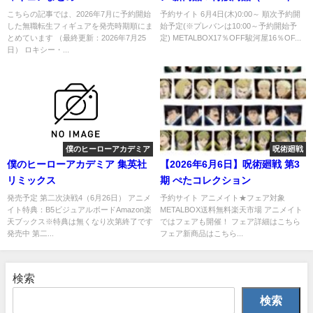
月予約開始）
こちらの記事では、2026年7月に予約開始
予約サイト 6月4日(木)0:00～ 順次予約開
した無職転生フィギュアを発売時期順にま
始予定(※プレバンは10:00～予約開始予
とめています （最終更新：2026年7月25
定) METALBOX17％OFF駿河屋16％OF...
日） ロキシー・...
僕のヒーローアカデミア
呪術廻戦
僕のヒーローアカデミア 集英社
【2026年6月6日】呪術廻戦 第3
リミックス
期 ぺたコレクション
発売予定 第二次決戦4（6月26日） アニメ
予約サイト アニメイト★フェア対象
イト特典：B5ビジュアルボードAmazon楽
METALBOX送料無料楽天市場 アニメイト
天ブックス※特典は無くなり次第終了です
ではフェアも開催！ フェア詳細はこちら
発売中 第二...
フェア新商品はこちら...
検索
検索