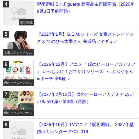
呪術廻戦 S.H.Figuarts 新商品＆再販商品（2026年
8月3日予約開始）
呪術廻戦
【2027年1月】G.E.M.シリーズ 文豪ストレイドッ
グス てのひら太宰さん 完成品フィギュア
文豪ストレイドッグ
ス
【2026年12月】アニメ『 僕のヒーローアカデミア
』 いっしょに！おでかけシリーズ ＜ ぷぷぐるみ
inポーチ 全9種 ＞
僕のヒーローアカデ
ミア
【2027年2月12日】僕のヒーローアカデミア ぬい
パル 第1弾～第3弾（再販）
僕のヒーローアカデ
ミア
【2026年10月】TVアニメ「呪術廻戦」 2027年壁
掛けカレンダー 27CL-019