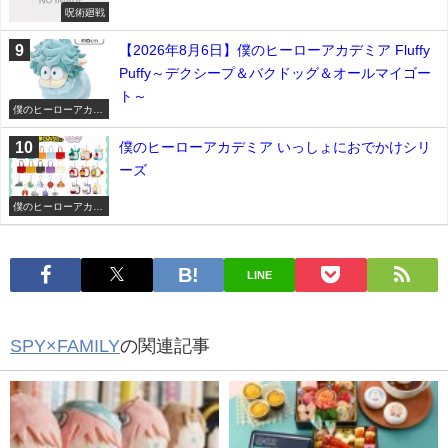
呪術廻戦
【2026年8月6日】僕のヒーローアカデミア Fluffy
Puffy～デクシープ＆バクドッグ＆オールマイゴー
ト～
僕のヒーローアカデ
ミア
僕のヒーローアカデミア いっしょにおでかけシリ
ーズ
僕のヒーローアカデ
ミア
LINE
SPY×FAMILY
の関連記事