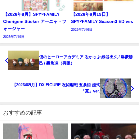
【2026年8月】SPY×FAMILY
【2026年6月19日】
Cherigem Sticker アーニャ・フ
SPY×FAMILY Season3 ED ver.
ォージャー
2026年7月6日
2026年7月9日
僕のヒーローアカデミア るかっぷ 緑谷出久 / 爆豪勝
己 / 轟焦凍（再販）
【2026年9月】DX FIGURE 呪術廻戦 五条悟 虚式
「茈」ver.
おすすめの記事