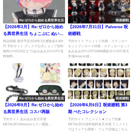
Re:ゼロから始める異世界生活
呪術廻戦
【2026年3月】Re:ゼロから始め
【2026年7月31日】Palverse 呪
る異世界生活 ちょこぷに ぬいぐ
術廻戦
るみ
商品情報 発売予定2026年3月価格各4,400
予約サイト アニメイト特典：ステッカー
円 予約サイト グッスマ公式ショップ送料
セットブシロード特典：ステッカーセット
無料(※9月24日まで)あみあみ10％OFF送
あみあみ20％OFFDMM通販16％OFF楽天
料無料...
市場Amazon楽...
Re:ゼロから始める異世界生活
呪術廻戦
【2026年9月】Re:ゼロから始め
【2026年6月6日】呪術廻戦 第3
る異世界生活 コスパ再販
期 ぺたコレクション
予約サイト あみあみ楽天市場
予約サイト アニメイト★フェア対象
METALBOXAmazonコスパ通販...
METALBOX送料無料楽天市場 アニメイト
ではフェアも開催！ フェア詳細はこちら