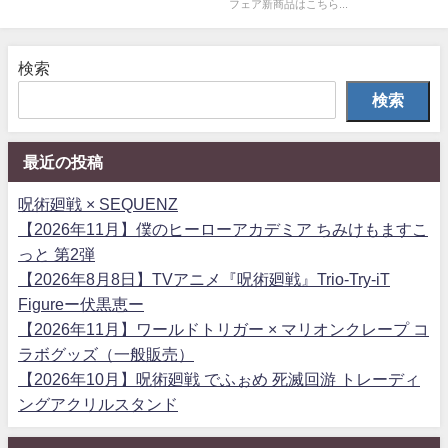
フェア新商品はこちら...
検索
検索
最近の投稿
呪術廻戦 × SEQUENZ
【2026年11月】僕のヒーローアカデミア ちみけもますこ
っと 第2弾
【2026年8月8日】TVアニメ『呪術廻戦』Trio-Try-iT
Figureー伏黒恵ー
【2026年11月】ワールドトリガー × マリオンクレープ コ
ラボグッズ（一般販売）
【2026年10月】呪術廻戦 でふぉめ 死滅回游 トレーディ
ングアクリルスタンド