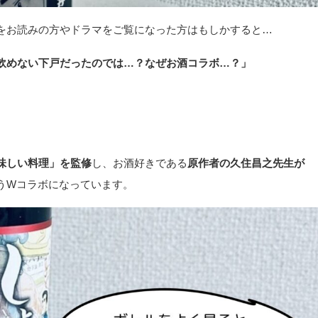
をお読みの方やドラマをご覧になった方はもしかすると…
飲めない下戸だったのでは…？なぜお酒コラボ…？」
。
味しい料理」を監修
し、お酒好きである
原作者の久住昌之先生が
うWコラボになっています。