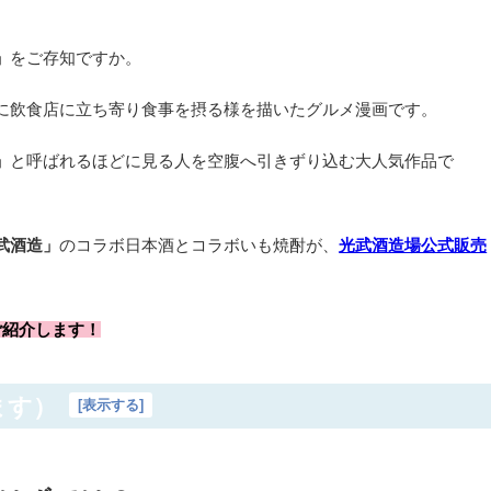
」
をご存知ですか。
に飲食店に立ち寄り食事を摂る様を描いたグルメ漫画です。
」
と呼ばれるほどに見る人を空腹へ引きずり込む大人気作品で
武酒造」
のコラボ日本酒とコラボいも焼酎が、
光武酒造場公式販売
ご紹介します！
ます）
[
表示する
]