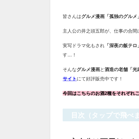
皆さんは
グルメ漫画「孤独のグルメ
主人公の井之頭五郎が、仕事の合間
実写ドラマ化もされ
「深夜の飯テロ
す…！
そんな
グルメ漫画
と
酒造の老舗「光
サイト
にて好評販売中です！
今回はこちらのお酒2種をそれぞれ
目次（タップで飛べ