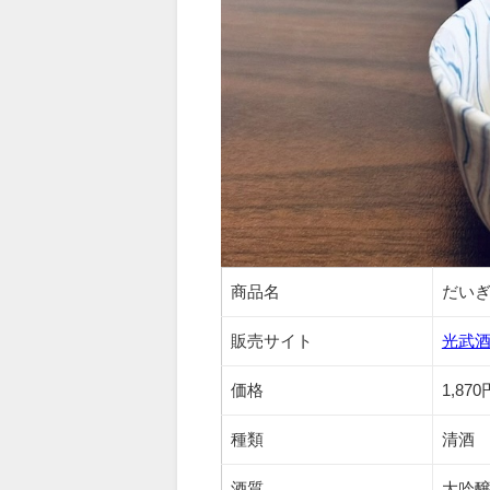
商品名
だいぎ
販売サイト
光武
価格
1,870
種類
清酒
酒質
大吟