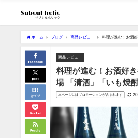
ホーム
ブログ
商品レビュー
料理が進む！お酒好
商品レビュー
Facebook
料理が進む！お酒好き
post
場 「清酒」「いも焼
2
本ページにはプロモーションが含まれます
はてブ
Pocket
Feedly