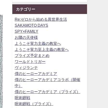
カテゴリー
Re:ゼロから始める異世界生活
SAKAMOTO DAYS
SPY×FAMILY
お隣の天使様
ようこそ実力主義の教室へ
ようこそ実力至上主義の教室へ
プライズ予定まとめ
ワールドトリガー
ヴィジランテ
僕のヒーローアカデミア
僕のヒーローアカデミアコラボ（開催
中）
僕のヒーローアカデミア（プライズ）
呪術廻戦
呪術廻戦（プライズ）